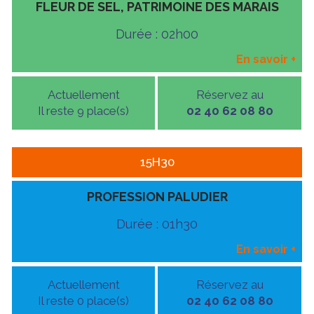
FLEUR DE SEL, PATRIMOINE DES MARAIS
Durée : 02h00
En savoir
+
Actuellement
Réservez au
Il reste 9 place(s)
02 40 62 08 80
15H30
PROFESSION PALUDIER
Durée : 01h30
En savoir
+
Actuellement
Réservez au
Il reste 0 place(s)
02 40 62 08 80