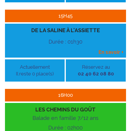
15H45
DE LA SALINE À L'ASSIETTE
Durée : 01h30
En savoir
+
Actuellement
Réservez au
Il reste 0 place(s)
02 40 62 08 80
16H00
LES CHEMINS DU GOÛT
Balade en famille 7/12 ans
Durée : 02h00